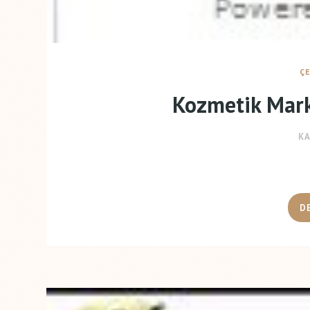
Ç
Kozmetik Mark
KA
D