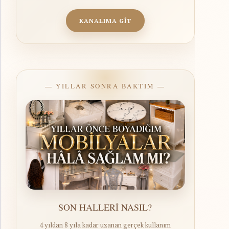
KANALIMA GİT
— YILLAR SONRA BAKTIM —
SON HALLERİ NASIL?
4 yıldan 8 yıla kadar uzanan gerçek kullanım