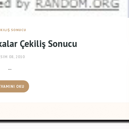
EKILIŞ SONUCU
alar Çekiliş Sonucu
SIM 08, 2010
...
EVAMINI OKU