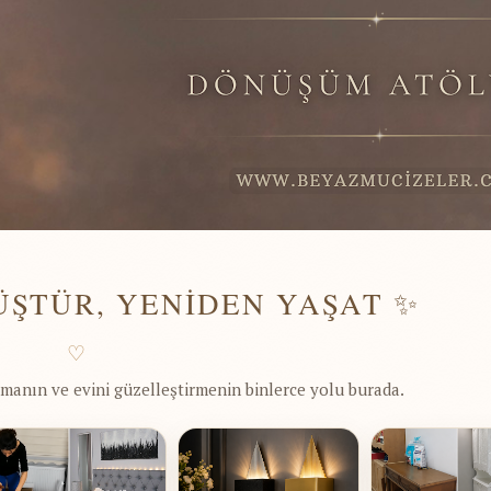
ÜŞTÜR, YENİDEN YAŞAT ✨
♡
manın ve evini güzelleştirmenin binlerce yolu burada.