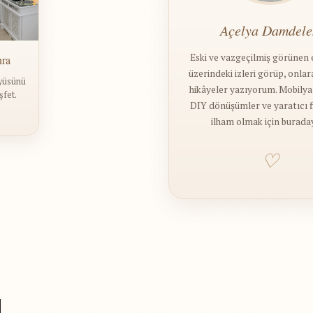
Açelya Damdele
Eski ve vazgeçilmiş görünen 
nra
üzerindeki izleri görüp, onla
yüsünü
hikâyeler yazıyorum. Mobily
şfet.
DIY dönüşümler ve yaratıcı fik
ilham olmak için burada
♡