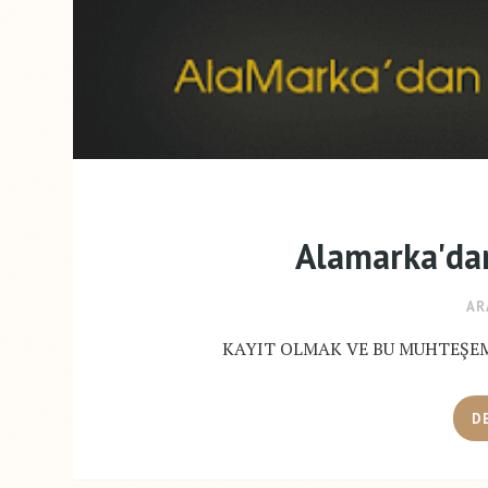
Alamarka'da
AR
KAYIT OLMAK VE BU MUHTEŞEM 
D