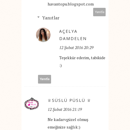
havantopu.blogspot.com
Yanıtla
Yanıtlar
AÇELYA
DAMDELEN
12 Şubat 2016 20:29
Teşekkür ederim, tabikide
:)
Yanıtla
♕SÜSLÜ PÜSLÜ ♕
12 Şubat 2016 21:19
Ne kadarvgüzel olmuş
emeğinize sağlık:)