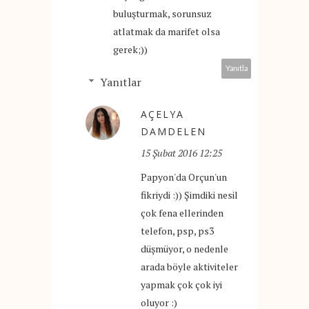
buluşturmak, sorunsuz
atlatmak da marifet olsa
gerek;))
Yanıtla
Yanıtlar
AÇELYA
DAMDELEN
15 Şubat 2016 12:25
Papyon'da Orçun'un
fikriydi :)) Şimdiki nesil
çok fena ellerinden
telefon, psp, ps3
düşmüyor, o nedenle
arada böyle aktiviteler
yapmak çok çok iyi
oluyor :)