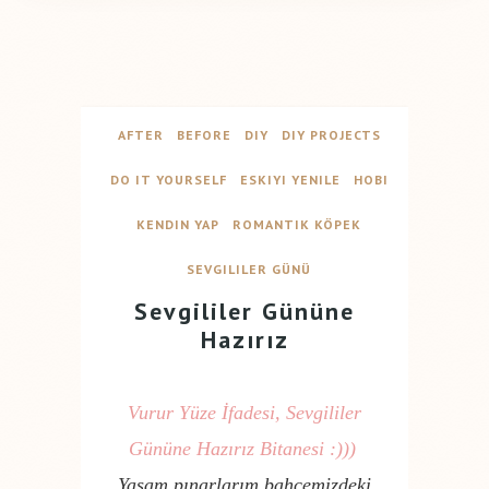
AFTER
BEFORE
DIY
DIY PROJECTS
DO IT YOURSELF
ESKIYI YENILE
HOBI
KENDIN YAP
ROMANTIK KÖPEK
SEVGILILER GÜNÜ
Sevgililer Gününe
Hazırız
Vurur Yüze İfadesi, Sevgililer
Gününe Hazırız Bitanesi :)))
Yaşam pınarlarım bahçemizdeki