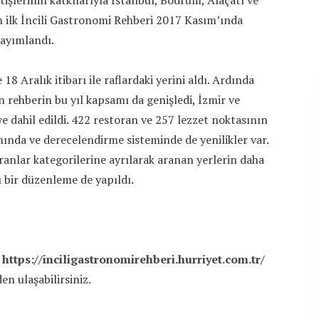
tişlerinin katkılarıyla İstanbul, Bodrum, Alaçatı ve
n ilk İncili Gastronomi Rehberi 2017 Kasım’ında
ayımlandı.
 18 Aralık itibarı ile raflardaki yerini aldı. Ardında
n rehberin bu yıl kapsamı da genişledi, İzmir ve
 dahil edildi. 422 restoran ve 257 lezzet noktasının
ımında ve derecelendirme sisteminde de yenilikler var.
oranlar kategorilerine ayrılarak aranan yerlerin daha
 bir düzenleme de yapıldı.
e
https://inciligastronomirehberi.hurriyet.com.tr/
en ulaşabilirsiniz.