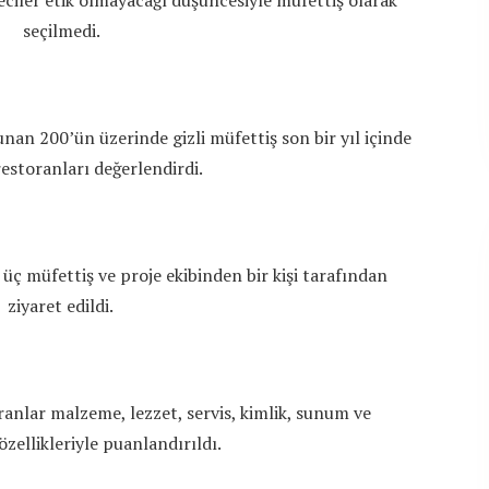
meciler etik olmayacağı düşüncesiyle müfettiş olarak
seçilmedi.
nan 200’ün üzerinde gizli müfettiş son bir yıl içinde
 restoranları değerlendirdi.
üç müfettiş ve proje ekibinden bir kişi tarafından
ziyaret edildi.
anlar malzeme, lezzet, servis, kimlik, sunum ve
zellikleriyle puanlandırıldı.