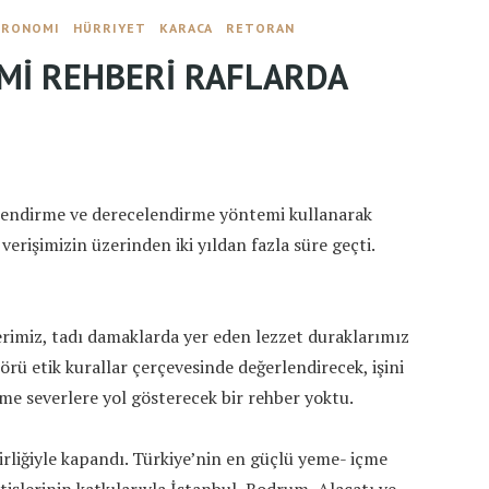
TRONOMI
HÜRRIYET
KARACA
RETORAN
OMİ REHBERİ RAFLARDA
lendirme ve derecelendirme yöntemi kullanarak
erişimizin üzerinden iki yıldan fazla süre geçti.
erimiz, tadı damaklarda yer eden lezzet duraklarımız
örü etik kurallar çerçevesinde değerlendirecek, işini
çme severlere yol gösterecek bir rehber yoktu.
irliğiyle kapandı. Türkiye’nin en güçlü yeme- içme