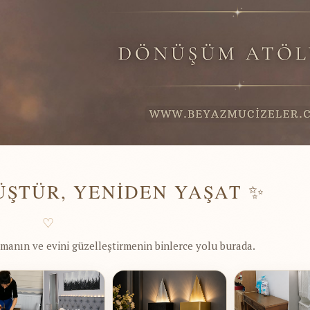
ÜŞTÜR, YENİDEN YAŞAT ✨
♡
manın ve evini güzelleştirmenin binlerce yolu burada.