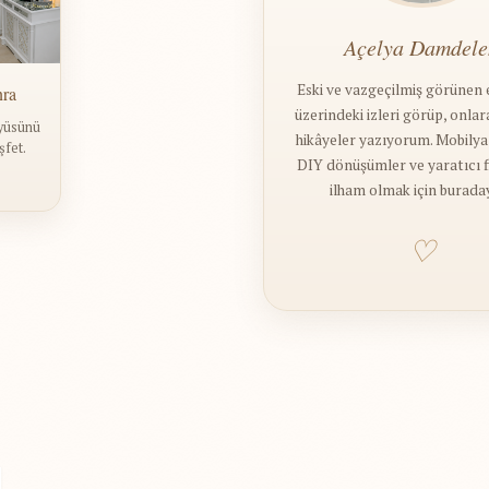
Açelya Damdele
Eski ve vazgeçilmiş görünen 
nra
üzerindeki izleri görüp, onla
yüsünü
hikâyeler yazıyorum. Mobily
şfet.
DIY dönüşümler ve yaratıcı fik
ilham olmak için burada
♡