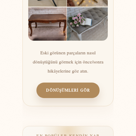
Eski görünen parçaların nasıl
dönüştüğünü görmek için önce/sonra
hikâyelerine göz atın.
DÖNÜŞÜMLERİ GÖR
— EN POPÜLER KENDİN YAP —