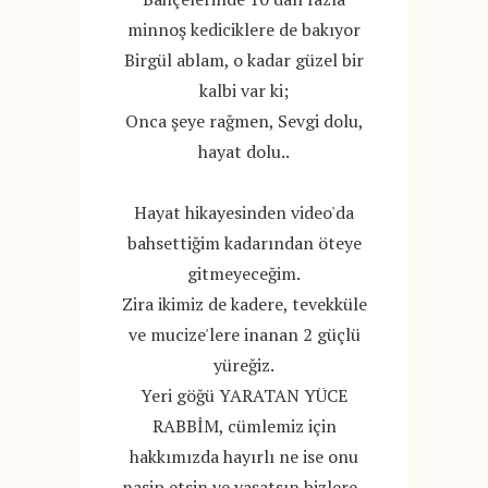
minnoş kediciklere de bakıyor
Birgül ablam, o kadar güzel bir
kalbi var ki;
Onca şeye rağmen, Sevgi dolu,
hayat dolu..
Hayat hikayesinden video'da
bahsettiğim kadarından öteye
gitmeyeceğim.
Zira ikimiz de kadere, tevekküle
ve mucize'lere inanan 2 güçlü
yüreğiz.
Yeri göğü YARATAN YÜCE
RABBİM, cümlemiz için
hakkımızda hayırlı ne ise onu
nasip etsin ve yaşatsın bizlere..