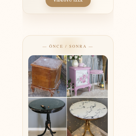
VİDEOYU İZLE
— ÖNCE / SONRA —