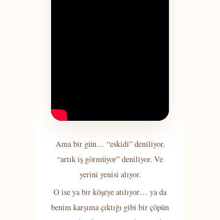
Ama bir gün… “eskidi” deniliyor.
“artık iş görmüyor” deniliyor. Ve
yerini yenisi alıyor.
O ise ya bir köşeye atılıyor… ya da
benim karşıma çıktığı gibi bir çöpün